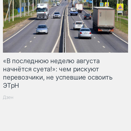
«В последнюю неделю августа
начнётся суета!»: чем рискуют
перевозчики, не успевшие освоить
ЭТрН
Дзен