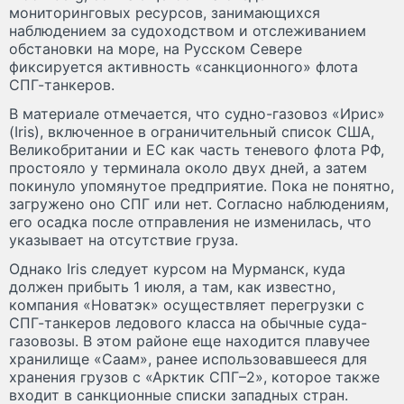
мониторинговых ресурсов, занимающихся
наблюдением за судоходством и отслеживанием
обстановки на море, на Русском Севере
фиксируется активность «санкционного» флота
СПГ-танкеров.
В материале отмечается, что судно-газовоз «Ирис»
(Iris), включенное в ограничительный список США,
Великобритании и ЕС как часть теневого флота РФ,
простояло у терминала около двух дней, а затем
покинуло упомянутое предприятие. Пока не понятно,
загружено оно СПГ или нет. Согласно наблюдениям,
его осадка после отправления не изменилась, что
указывает на отсутствие груза.
Однако Iris следует курсом на Мурманск, куда
должен прибыть 1 июля, а там, как известно,
компания «Новатэк» осуществляет перегрузки с
СПГ-танкеров ледового класса на обычные суда-
газовозы. В этом районе еще находится плавучее
хранилище «Саам», ранее использовавшееся для
хранения грузов с «Арктик СПГ–2», которое также
входит в санкционные списки западных стран.