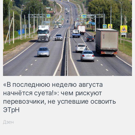
«В последнюю неделю августа
начнётся суета!»: чем рискуют
перевозчики, не успевшие освоить
ЭТрН
Дзен