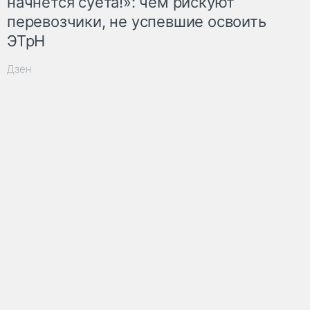
начнётся суета!»: чем рискуют
перевозчики, не успевшие освоить
ЭТрН
Дзен