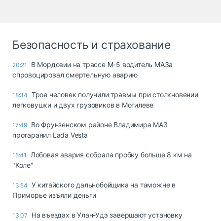
Безопасность и страхование
В Мордовии на трассе М-5 водитель МАЗа
20:21
спровоцировал смертельную аварию
Трое человек получили травмы при столкновении
18:34
легковушки и двух грузовиков в Могилеве
Во Фрунзенском районе Владимира МАЗ
17:49
протаранил Lada Vesta
Лобовая авария собрала пробку больше 8 км на
15:41
"Коле"
У китайского дальнобойщика на таможне в
13:54
Приморье изъяли деньги
Ha въeздax в Улaн-Удэ зaвepшaют ycтaнoвкy
13:07