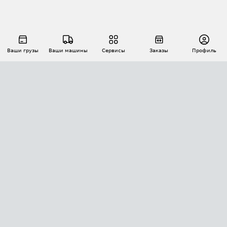
Ваши грузы
Ваши машины
Сервисы
Заказы
Профиль
АВТОМАТИЗАЦИЯ ПЕРЕВОЗОК
Площадки
Заказы
Торги
Тендеры
АТИ-Доки
GPS-мониторинг
АТИ Мессенджер
Цепочки грузов
API ATI.SU
ПОЛЕЗНОЕ
Расчет расстояний
БЕЗОПАСНОСТЬ
Академия ATI.SU
ATI.SU о безопасности
Звезды ATI.SU на вашем сайте
КОНТАКТЫ И ТАРИФЫ
Памятка по проверке контрагентов