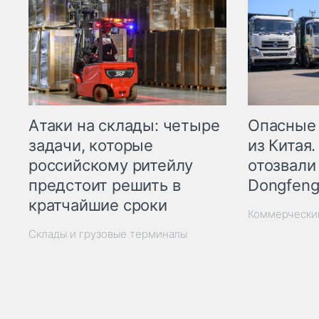
Опасные
Атаки на склады: четыре
из Китая.
задачи, которые
отозвали
российскому ритейлу
Dongfeng
предстоит решить в
кратчайшие сроки
Коммерчески
Склады и грузовые терминалы