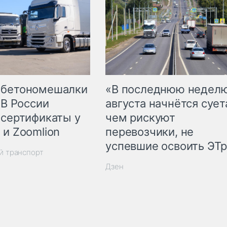
 бетономешалки
«В последнюю недел
 В России
августа начнётся суета
 сертификаты у
чем рискуют
 и Zoomlion
перевозчики, не
успевшие освоить ЭТ
й транспорт
Дзен