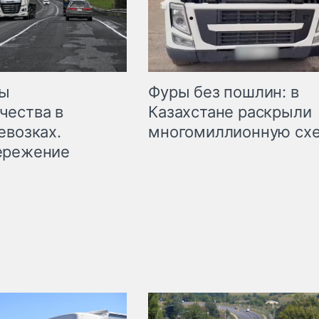
мы
Фуры без пошлин: в
чества в
Казахстане раскрыли
евозках.
многомиллионную сх
ережение