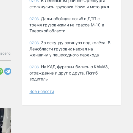
В Ленинском районе Оренбурга
07.08
столкнулись грузовик Howo и мотоцикл
Дальнобойщик погиб в ДТП с
07.08
тремя грузовиками на трассе М-10 в
Тверской области
За секунду затянуло под колёса. В
07.08
Ленобласти грузовик наехал на
всего.
женщину у пешеходного перехода
На КАД фургоны бились о КАМАЗ,
07.08
ограждение и друг о друга. Погиб
водитель
Все новости