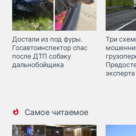
Три схе
Достали из под фуры.
мошенни
Госавтоинспектор спас
грузопер
после ДТП собаку
Предост
дальнобойщика
эксперта
Самое читаемое