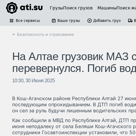
Грузы
Поиск грузов
Машины
Поиск м
Все сервисы
Ваши грузы
Добавить груз
← Безопасность и страхование
На Алтае грузовик МАЗ с
перевернулся. Погиб во
10:30, 30 Июня 2025
В Кош-Агачском районе Республики Алтай 27 июня
последующим опрокидыванием. В ДТП погиб водит
он сел за руль будучи лишенным водительских пра
Как сообщили в МВД по Республике Алтай, ДТП пр
июня неподалеку от села Беляши Кош-Агачского 
сотрудники Госавтоинспекции установили, что 50