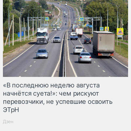
«В последнюю неделю августа
начнётся суета!»: чем рискуют
перевозчики, не успевшие освоить
ЭТрН
Дзен