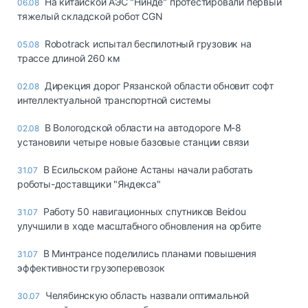
На китайской АЭС "Нинде" протестировали первый
06.08
тяжелый складской робот CGN
Robotrack испытал беспилотный грузовик на
05.08
трассе длиной 260 км
Дирекция дорог Рязанской области обновит софт
02.08
интеллектуальной транспортной системы
В Вологодской области на автодороге М-8
02.08
установили четыре новые базовые станции связи
В Есильском районе Астаны начали работать
31.07
роботы-доставщики "Яндекса"
Работу 50 навигационных спутников Beidou
31.07
улучшили в ходе масштабного обновления на орбите
В Минтрансе поделились планами повышения
31.07
эффективности грузоперевозок
Челябинскую область назвали оптимальной
30.07