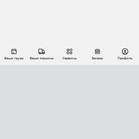
Ваши грузы
Ваши машины
Сервисы
Заказы
Профиль
АВТОМАТИЗАЦИЯ ПЕРЕВОЗОК
Площадки
Заказы
Торги
Тендеры
АТИ-Доки
GPS-мониторинг
АТИ Мессенджер
Цепочки грузов
API ATI.SU
ПОЛЕЗНОЕ