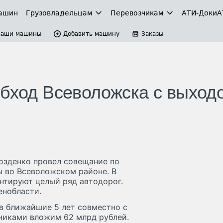
ашин
Грузовладельцам
Перевозчикам
АТИ-Доки
А
Ваши машины
Добавить машину
Заказы
обход Всеволожска с выход
озденко провел совещание по
 во Всеволожском районе. В
нтируют целый ряд автодорог.
енобласти.
в ближайшие 5 лет совместно с
иками вложим 62 млрд рублей.