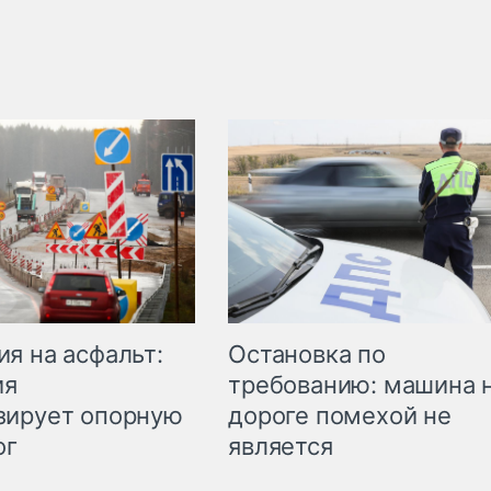
Остановка по
я на асфальт:
требованию: машина 
ия
дороге помехой не
зирует опорную
является
ог