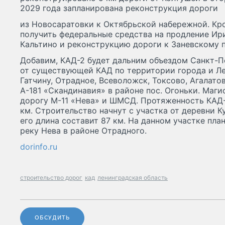
2029 года запланирована реконструкция дороги
из Новосаратовки к Октябрьской набережной. Кро
получить федеральные средства на продление Ир
Кальтино и реконструкцию дороги к Заневскому п
Добавим, КАД-2 будет дальним объездом Санкт-Пе
от существующей КАД по территории города и Ле
Гатчину, Отрадное, Всеволожск, Токсово, Агалато
А-181 «Скандинавия» в районе пос. Огоньки. Маг
дорогу М-11 «Нева» и ШМСД. Протяженность КАД-
км. Строительство начнут с участка от деревни К
его длина составит 87 км. На данном участке пл
реку Нева в районе Отрадного.
dorinfo.ru
строительство дорог
кад
ленинградская область
ОБСУДИТЬ