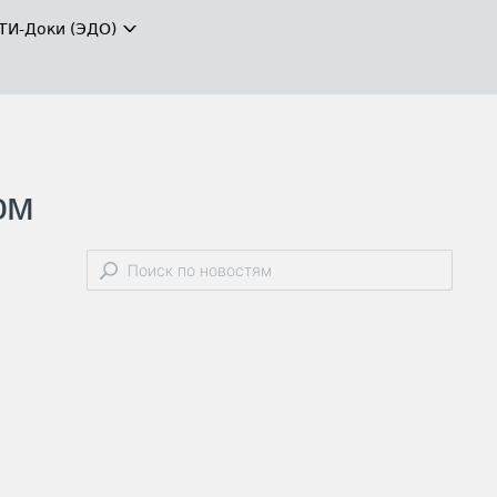
ТИ-Доки (ЭДО)
ом