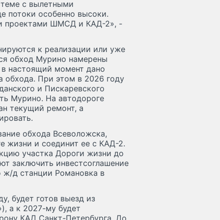
стеме с вылетными
е потоки особенно высоки.
и проектами ШМСД и КАД-2», -
анируются к реализации или уже
йся обход Мурино намерены
: в настоящий момент дано
а обхода. При этом в 2026 году
данского и Пискаревского
ть Мурино. На автодороге
ан текущий ремонт, а
ировать.
вание обхода Всеволожска,
е жизни и соединит ее с КАД-2.
укцию участка Дороги жизни до
ают заключить инвестсоглашение
 ж/д станции Романовка в
у, будет готов выезд из
), а к 2027-му будет
орону КАД Санкт-Петербурга. До