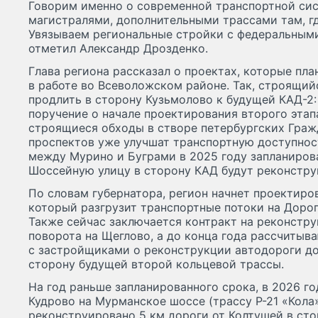
Говорим именно о современной транспортной си
магистралями, дополнительными трассами там, гд
Увязываем региональные стройки с федеральным
отметил Александр Дрозденко.
Глава региона рассказал о проектах, которые пл
в работе во Всеволожском районе. Так, строящи
продлить в сторону Кузьмолово к будущей КАД-2
поручение о начале проектирования второго этап
строящиеся обходы в створе петербургских Граж
проспектов уже улучшат транспортную доступнос
между Мурино и Буграми в 2025 году запланиров
Шоссейную улицу в сторону КАД будут реконстру
По словам губернатора, регион начнет проектиро
который разгрузит транспортные потоки на Дорог
Также сейчас заключается контракт на реконстр
поворота на Щеглово, а до конца года рассчитыв
с застройщиками о реконструкции автодороги до
сторону будущей второй кольцевой трассы.
На год раньше запланированного срока, в 2026 год
Кудрово на Мурманское шоссе (трассу Р-21 «Кола»
реконструировано 5 км дороги от Колтушей в ст