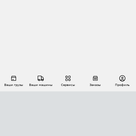
Ваши грузы
Ваши машины
Сервисы
Заказы
Профиль
АВТОМАТИЗАЦИЯ ПЕРЕВОЗОК
Площадки
Заказы
Торги
Тендеры
АТИ-Доки