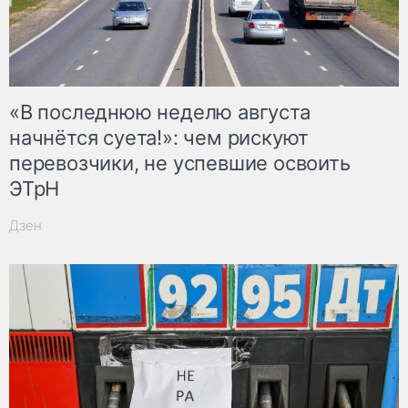
«В последнюю неделю августа
начнётся суета!»: чем рискуют
перевозчики, не успевшие освоить
ЭТрН
Дзен