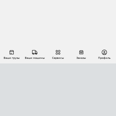
Ваши грузы
Ваши машины
Сервисы
Заказы
Профиль
АВТОМАТИЗАЦИЯ ПЕРЕВОЗОК
Площадки
Заказы
Торги
Тендеры
АТИ-Доки
GPS-мониторинг
АТИ Мессенджер
Цепочки грузов
API ATI.SU