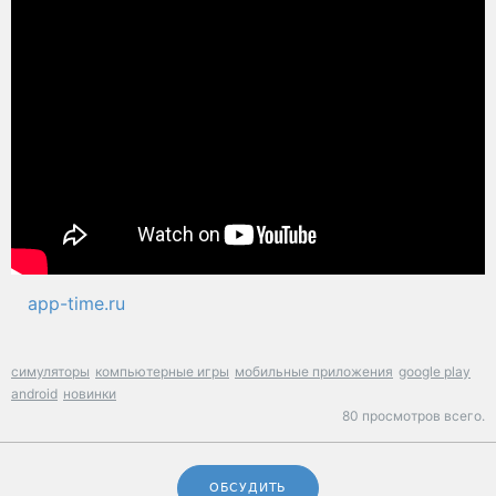
app-time.ru
симуляторы
компьютерные игры
мобильные приложения
google play
android
новинки
80 просмотров всего.
ОБСУДИТЬ