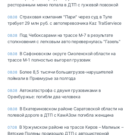
ресторанным меню попала в ДТП с гужевой повозкой
Страховая компания "Пари" через суд в Туле
08.08
требует 29 млн руб. с автоперевозчика Kaz TralServiece
Под Чебоксарами на трассе М-7 в результате
08.08
столкновения с легковым авто перевернулась "Газель"
В Сафоновском округе Смоленской области на
08.08
трассе М-1 полностью выгорел грузовик
Более 8,5 тысячи большегрузов-нарушителей
08.08
поймали в Приамурье за полгода
Автокатастрофа с двумя грузовиками в
08.08
Оренбуржье: погибли два человека
В Екатериновском районе Саратовской области на
08.08
полевой дороге в ДТП с КамАЗом погибла женщина
В Уржумском районе на трассе Киров – Малмыж –
07.08
Вятские Поляны произошло ДТП с автоцистерной