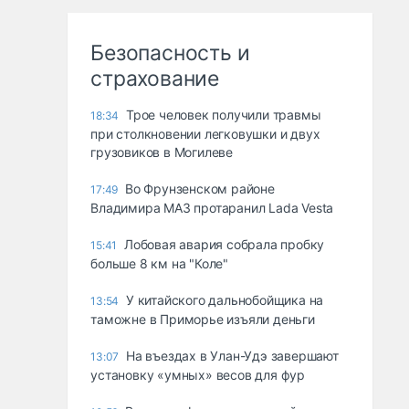
Безопасность и
страхование
Трое человек получили травмы
18:34
при столкновении легковушки и двух
грузовиков в Могилеве
Во Фрунзенском районе
17:49
Владимира МАЗ протаранил Lada Vesta
Лобовая авария собрала пробку
15:41
больше 8 км на "Коле"
У китайского дальнобойщика на
13:54
таможне в Приморье изъяли деньги
Ha въeздax в Улaн-Удэ зaвepшaют
13:07
ycтaнoвкy «yмныx» вecoв для фyp