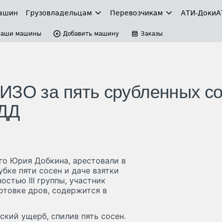
ашин
Грузовладельцам
Перевозчикам
АТИ-Доки
А
Ваши машины
Добавить машину
Заказы
ИЗО за пять срубленных с
БДД
го Юрия Добкина, арестовали в
убке пяти сосен и даче взятки
стью III группы, участник
отовке дров, содержится в
ский ущерб, спилив пять сосен.