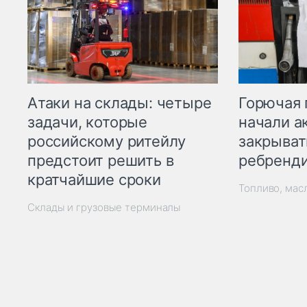
Горючая 
Атаки на склады: четыре
начали а
задачи, которые
закрыват
российскому ритейлу
ребренд
предстоит решить в
кратчайшие сроки
Топливо, мас
Склады и грузовые терминалы