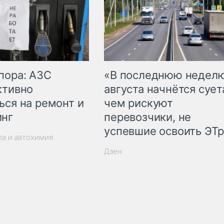
пора: АЗС
«В последнюю недел
ктивно
августа начнётся суета
ься на ремонт и
чем рискуют
инг
перевозчики, не
успевшие освоить ЭТ
ла и автохимия
Дзен