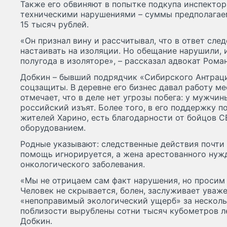
Также его обвиняют в попытке подкупа инспектор
техническими нарушениями – суммы предполагаем
15 тысяч рублей.
«Он признал вину и рассчитывал, что в ответ след
настаивать на изоляции. Но обещание нарушили, 
полугода в изоляторе», – рассказал адвокат Роман
Добкин – бывший подрядчик «Сибирского Антраци
соцзащиты. В деревне его бизнес давал работу м
отмечает, что в деле нет угрозы побега: у мужчин
российский изъят. Более того, в его поддержку 
жителей Харино, есть благодарности от бойцов С
оборудованием.
Родные указывают: следственные действия почти
помощь игнорируется, а жена арестованного нужд
онкологического заболевания.
«Мы не отрицаем сам факт нарушения, но просим
Человек не скрывается, болен, заслуживает уваж
«непоправимый экологический ущерб» за нескольк
поблизости вырублены сотни тысяч кубометров ле
Добкин.