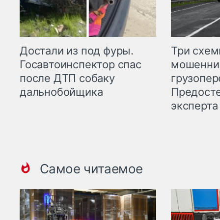
Три схе
Достали из под фуры.
мошенни
Госавтоинспектор спас
грузопер
после ДТП собаку
Предост
дальнобойщика
эксперта
Самое читаемое