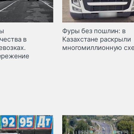
мы
Фуры без пошлин: в
чества в
Казахстане раскрыли
евозках.
многомиллионную сх
ережение