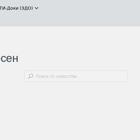
ТИ-Доки (ЭДО)
осен