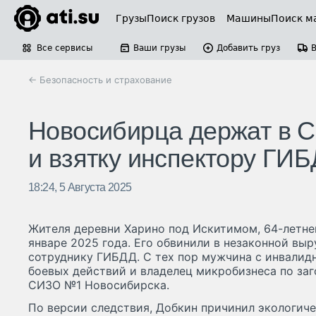
Грузы
Поиск грузов
Машины
Поиск м
Все сервисы
Ваши грузы
Добавить груз
← Безопасность и страхование
Новосибирца держат в С
и взятку инспектору ГИ
18:24, 5 Августа 2025
Жителя деревни Харино под Искитимом, 64-летне
январе 2025 года. Его обвинили в незаконной выр
сотруднику ГИБДД. С тех пор мужчина с инвалидно
боевых действий и владелец микробизнеса по заг
СИЗО №1 Новосибирска.
По версии следствия, Добкин причинил экологиче