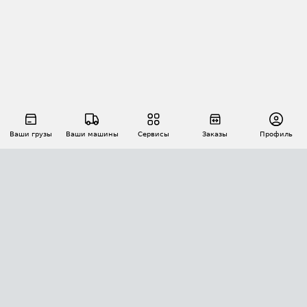
Ваши грузы
Ваши машины
Сервисы
Заказы
Профиль
АВТОМАТИЗАЦИЯ ПЕРЕВОЗОК
Площадки
Заказы
Торги
Тендеры
АТИ-Доки
GPS-мониторинг
АТИ Мессенджер
Цепочки грузов
API ATI.SU
ПОЛЕЗНОЕ