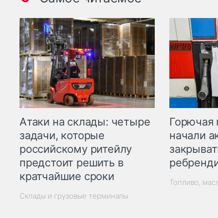
Горючая 
Атаки на склады: четыре
начали а
задачи, которые
закрыват
российскому ритейлу
ребренд
предстоит решить в
кратчайшие сроки
Топливо, мас
Склады и грузовые терминалы