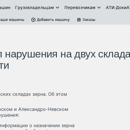
ашин
Грузовладельцам
Перевозчикам
АТИ-Доки
А
Ваши машины
Добавить машину
Заказы
 нарушения на двух склад
ти
ских складах зерна. Об этом
овском и Александро-Невском
рушения:
информации о назначении зерна