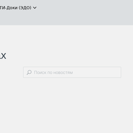
ТИ-Доки (ЭДО)
ах