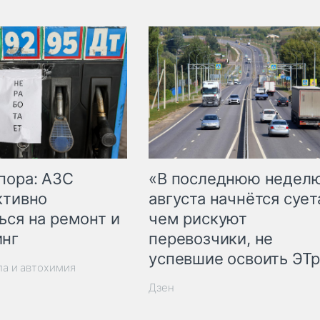
пора: АЗС
«В последнюю недел
ктивно
августа начнётся суета
ься на ремонт и
чем рискуют
инг
перевозчики, не
успевшие освоить ЭТ
ла и автохимия
Дзен