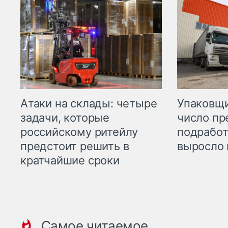
Атаки на склады: четыре
Упаковщи
задачи, которые
число пр
российскому ритейлу
подработ
предстоит решить в
выросло 
кратчайшие сроки
Самое читаемое