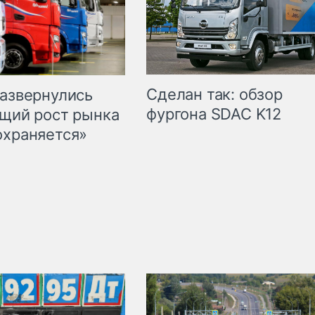
Сделан так: обзор
развернулись
фургона SDAC K12
бщий рост рынка
охраняется»