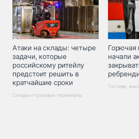
Горючая 
Атаки на склады: четыре
начали а
задачи, которые
закрыват
российскому ритейлу
ребренд
предстоит решить в
кратчайшие сроки
Топливо, мас
Склады и грузовые терминалы