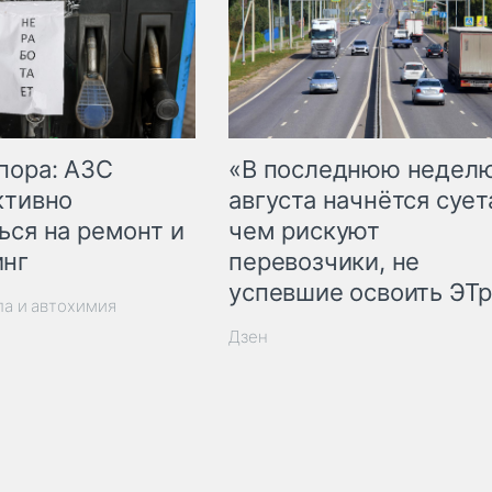
пора: АЗС
«В последнюю недел
ктивно
августа начнётся суета
ься на ремонт и
чем рискуют
инг
перевозчики, не
успевшие освоить ЭТ
ла и автохимия
Дзен