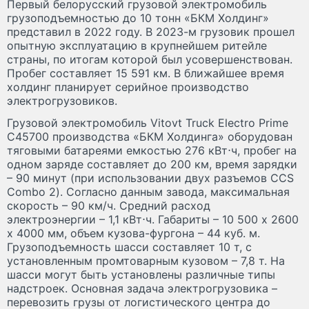
Первый белорусский грузовой электромобиль
грузоподъемностью до 10 тонн «БКМ Холдинг»
представил в 2022 году. В 2023-м грузовик прошел
опытную эксплуатацию в крупнейшем ритейле
страны, по итогам которой был усовершенствован.
Пробег составляет 15 591 км. В ближайшее время
холдинг планирует серийное производство
электрогрузовиков.
Грузовой электромобиль Vitovt Truck Electro Prime
С45700 производства «БКМ Холдинга» оборудован
тяговыми батареями емкостью 276 кВт⋅ч, пробег на
одном заряде составляет до 200 км, время зарядки
– 90 минут (при использовании двух разъемов CCS
Combo 2). Согласно данным завода, максимальная
скорость – 90 км/ч. Средний расход
электроэнергии – 1,1 кВт⋅ч. Габариты – 10 500 х 2600
х 4000 мм, объем кузова-фургона – 44 куб. м.
Грузоподъемность шасси составляет 10 т, с
установленным промтоварным кузовом – 7,8 т. На
шасси могут быть установлены различные типы
надстроек. Основная задача электрогрузовика –
перевозить грузы от логистического центра до