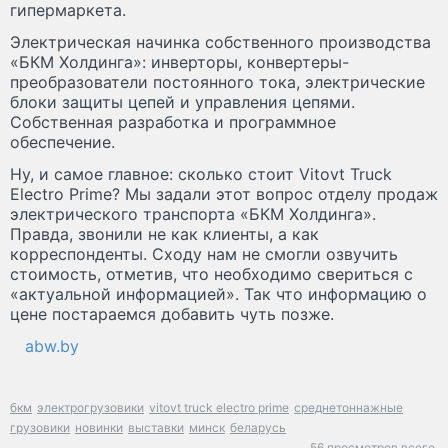
гипермаркета.⠀
Электрическая начинка собственного производства
«БКМ Холдинга»: инверторы, конвертеры-
преобразователи постоянного тока, электрические
блоки защиты цепей и управления цепями.
Собственная разработка и программное
обеспечение.⠀
Ну, и самое главное: сколько стоит Vitovt Truck
Electro Prime? Мы задали этот вопрос отделу продаж
электрического транспорта «БКМ Холдинга».
Правда, звонили не как клиенты, а как
корреспонденты. Сходу нам не смогли озвучить
стоимость, отметив, что необходимо свериться с
«актуальной информацией». Так что информацию о
цене постараемся добавить чуть позже.
abw.by
бкм
электрогрузовики
vitovt truck electro prime
среднетоннажные
грузовики
новинки
выставки
минск
беларусь
56 просмотров всего.