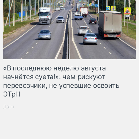
«В последнюю неделю августа
начнётся суета!»: чем рискуют
перевозчики, не успевшие освоить
ЭТрН
Дзен