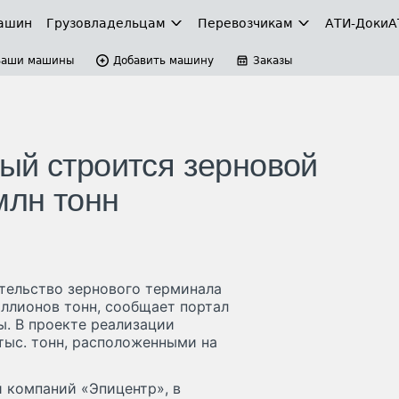
ашин
Грузовладельцам
Перевозчикам
АТИ-Доки
А
Ваши машины
Добавить машину
Заказы
ый строится зерновой
млн тонн
тельство зернового терминала
ллионов тонн, сообщает портал
ы. В проекте реализации
ыс. тонн, расположенными на
 компаний «Эпицентр», в