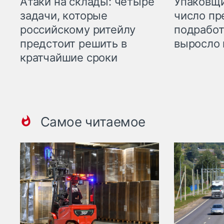
Атаки на склады: четыре
Упаковщи
задачи, которые
число пр
российскому ритейлу
подработ
предстоит решить в
выросло 
кратчайшие сроки
Самое читаемое