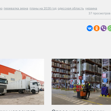
ро
перевалка зерна
планы на 2026 год
одесская область
украина
37 просмотров 