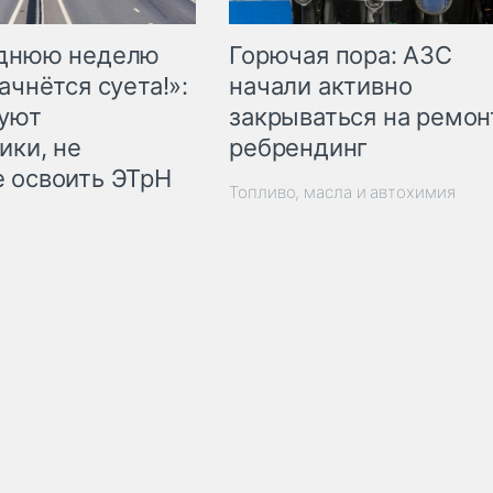
Горючая пора: АЗС
еднюю неделю
начали активно
ачнётся суета!»:
закрываться на ремон
куют
ребрендинг
ики, не
 освоить ЭТрН
Топливо, масла и автохимия