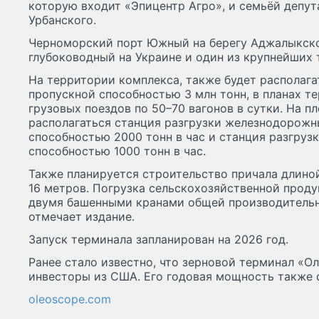
которую входит «Эпицентр Агро», и семьёй депу
Урбанского.
Черноморский порт Южный на берегу Аджалыкск
глубоководный на Украине и один из крупнейших 
На территории комплекса, также будет располаг
пропускной способностью 3 млн тонн, в планах т
грузовых поездов по 50–70 вагонов в сутки. На п
располагаться станция разгрузки железнодорожн
способностью 2000 тонн в час и станция разгруз
способностью 1000 тонн в час.
Также планируется строительство причала длиной
16 метров. Погрузка сельскохозяйственной прод
двумя башенными кранами общей производительно
отмечает издание.
Запуск терминала запланирован на 2026 год.
Ранее стало известно, что зерновой терминал «О
инвесторы из США. Его годовая мощность также с
oleoscope.com