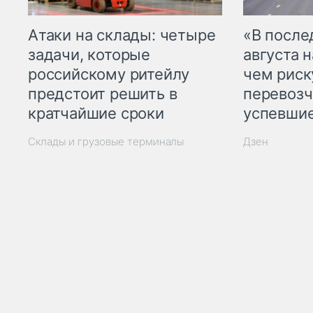
Атаки на склады: четыре
«В посл
задачи, которые
августа н
российскому ритейлу
чем рис
предстоит решить в
перевозч
кратчайшие сроки
успевшие
Склады и грузовые терминалы
Дзен