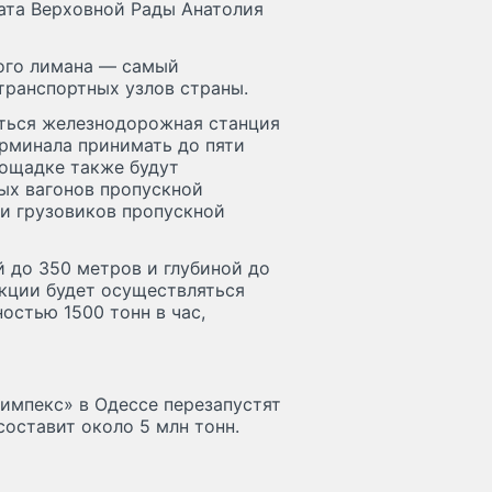
тата Верховной Рады Анатолия
ого лимана — самый
транспортных узлов страны.
аться железнодорожная станция
ерминала принимать до пяти
лощадке также будут
ых вагонов пропускной
ки грузовиков пропускной
 до 350 метров и глубиной до
укции будет осуществляться
стью 1500 тонн в час,
лимпекс» в Одессе перезапустят
оставит около 5 млн тонн.