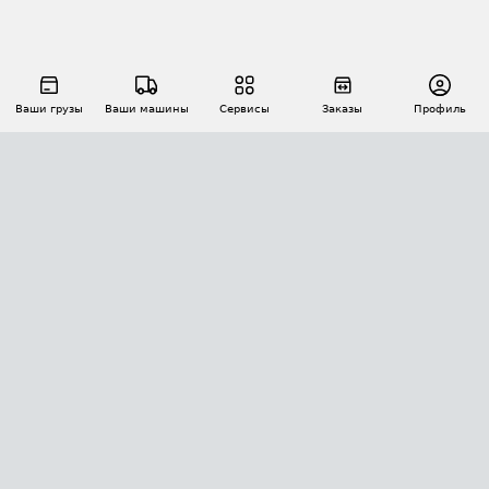
Ваши грузы
Ваши машины
Сервисы
Заказы
Профиль
АВТОМАТИЗАЦИЯ ПЕРЕВОЗОК
Площадки
Заказы
Торги
Тендеры
АТИ-Доки
GPS-мониторинг
АТИ Мессенджер
Цепочки грузов
API ATI.SU
ПОЛЕЗНОЕ
Расчет расстояний
БЕЗОПАСНОСТЬ
Академия ATI.SU
ATI.SU о безопасности
Звезды ATI.SU на вашем сайте
КОНТАКТЫ И ТАРИФЫ
Памятка по проверке контрагентов