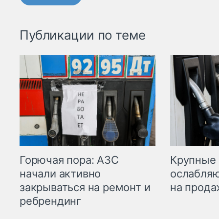
Публикации по теме
Горючая пора: АЗС
Крупные 
начали активно
ослабляю
закрываться на ремонт и
на прода
ребрендинг