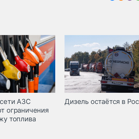
сети АЗС
Дизель остаётся в Ро
т ограничения
жу топлива