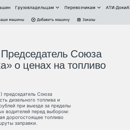
ашин
Грузовладельцам
Перевозчикам
АТИ-Доки
А
Ваши машины
Добавить машину
Заказы
: Председатель Союза
а» о ценах на топливо
) председатель Союза
сть дизельного топлива и
 рублей при выезде за пределы
ых водителей перед выбором:
вая дорогостоящее топливо
шруты заправки.