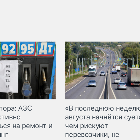
пора: АЗС
«В последнюю недел
ктивно
августа начнётся суета
ься на ремонт и
чем рискуют
инг
перевозчики, не