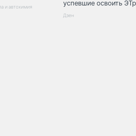
успевшие освоить ЭТ
ла и автохимия
Дзен