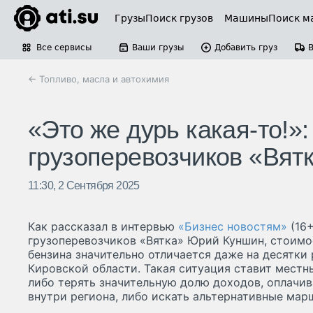
Грузы
Поиск грузов
Машины
Поиск м
Все сервисы
Ваши грузы
Добавить груз
← Топливо, масла и автохимия
«Это же дурь какая-то!»
грузоперевозчиков «Вятк
11:30, 2 Сентября 2025
Как рассказал в интервью
«Бизнес новостям»
(16+
грузоперевозчиков «Вятка» Юрий Куншин, стоимо
бензина значительно отличается даже на десятки
Кировской области. Такая ситуация ставит местн
либо терять значительную долю доходов, оплачи
внутри региона, либо искать альтернативные мар