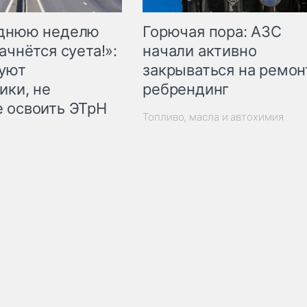
Горючая пора: АЗС
еднюю неделю
начали активно
ачнётся суета!»:
закрываться на ремон
куют
ребрендинг
ики, не
 освоить ЭТрН
Топливо, масла и автохимия