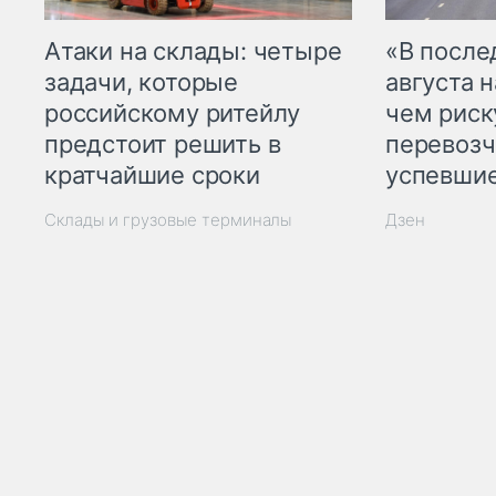
Атаки на склады: четыре
«В посл
задачи, которые
августа н
российскому ритейлу
чем рис
предстоит решить в
перевозч
кратчайшие сроки
успевшие
Склады и грузовые терминалы
Дзен