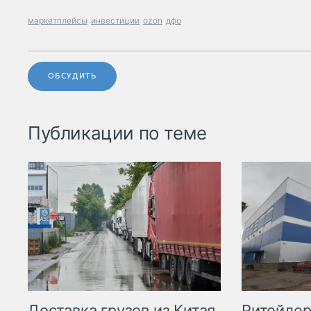
маркетплейсы
инвестиции
ozon
дфо
ОБСУДИТЬ
Публикации по теме
Ритейле
Доставка грузов из Китая