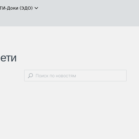
ТИ-Доки (ЭДО)
сети