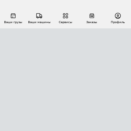
Ваши грузы
Ваши машины
Сервисы
Заказы
Профиль
АВТОМАТИЗАЦИЯ ПЕРЕВОЗОК
Площадки
Заказы
Торги
Тендеры
АТИ-Доки
GPS-мониторинг
АТИ Мессенджер
Цепочки грузов
API ATI.SU
ПОЛЕЗНОЕ
Расчет расстояний
БЕЗОПАСНОСТЬ
Академия ATI.SU
ATI.SU о безопасности
Звезды ATI.SU на вашем сайте
КОНТАКТЫ И ТАРИФЫ
Памятка по проверке контрагентов
Индекс ATI.SU FTL РФ
О системе ATI.SU
Светофор+