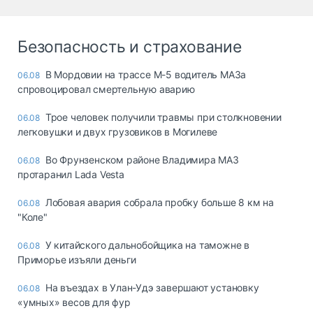
Безопасность и страхование
В Мордовии на трассе М-5 водитель МАЗа
06.08
спровоцировал смертельную аварию
Трое человек получили травмы при столкновении
06.08
легковушки и двух грузовиков в Могилеве
Во Фрунзенском районе Владимира МАЗ
06.08
протаранил Lada Vesta
Лобовая авария собрала пробку больше 8 км на
06.08
"Коле"
У китайского дальнобойщика на таможне в
06.08
Приморье изъяли деньги
Ha въeздax в Улaн-Удэ зaвepшaют ycтaнoвкy
06.08
«yмныx» вecoв для фyp