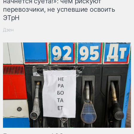
начнётся суета!»: чем рискуют
перевозчики, не успевшие освоить
ЭТрН
Дзен