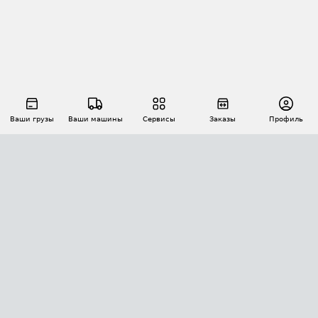
Ваши грузы
Ваши машины
Сервисы
Заказы
Профиль
АВТОМАТИЗАЦИЯ ПЕРЕВОЗОК
Площадки
Заказы
Торги
Тендеры
АТИ-Доки
GPS-мониторинг
АТИ Мессенджер
Цепочки грузов
API ATI.SU
ПОЛЕЗНОЕ
Расчет расстояний