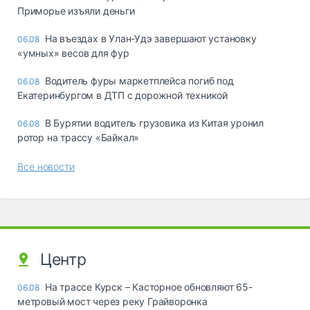
Приморье изъяли деньги
Ha въeздax в Улaн-Удэ зaвepшaют ycтaнoвкy
06.08
«yмныx» вecoв для фyp
Водитель фуры маркетплейса погиб под
06.08
Екатеринбургом в ДТП с дорожной техникой
В Бурятии водитель грузовика из Китая уронил
06.08
ротор на трассу «Байкал»
Все новости
Центр
На трассе Курск – Касторное обновляют 65-
06.08
метровый мост через реку Грайворонка