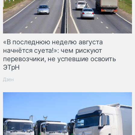
«В последнюю неделю августа
начнётся суета!»: чем рискуют
перевозчики, не успевшие освоить
ЭТрН
Дзен