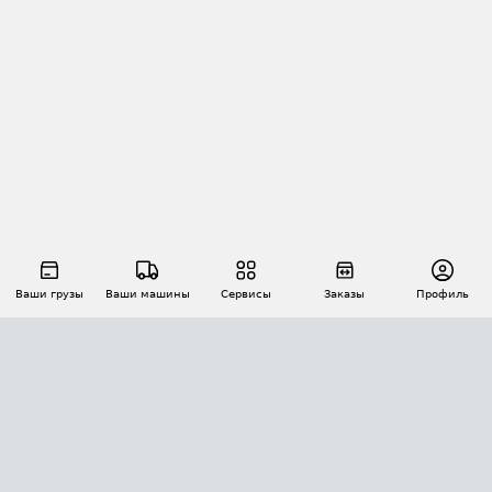
Ваши грузы
Ваши машины
Сервисы
Заказы
Профиль
АВТОМАТИЗАЦИЯ ПЕРЕВОЗОК
Площадки
Заказы
Торги
Тендеры
АТИ-Доки
GPS-мониторинг
АТИ Мессенджер
Цепочки грузов