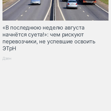
«В последнюю неделю августа
начнётся суета!»: чем рискуют
перевозчики, не успевшие освоить
ЭТрН
Дзен