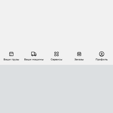
Ваши грузы
Ваши машины
Сервисы
Заказы
Профиль
АВТОМАТИЗАЦИЯ ПЕРЕВОЗОК
Площадки
Заказы
Торги
Тендеры
АТИ-Доки
GPS-мониторинг
АТИ Мессенджер
Цепочки грузов
API ATI.SU