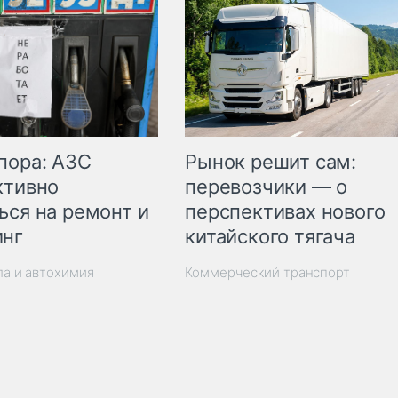
пора: АЗС
Рынок решит сам:
ктивно
перевозчики — о
ься на ремонт и
перспективах нового
инг
китайского тягача
ла и автохимия
Коммерческий транспорт