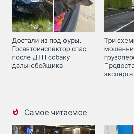
Три схе
Достали из под фуры.
мошенни
Госавтоинспектор спас
грузопер
после ДТП собаку
Предост
дальнобойщика
эксперта
Самое читаемое