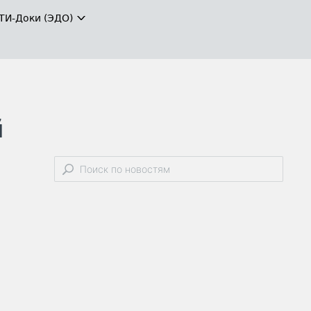
ТИ-Доки (ЭДО)
й