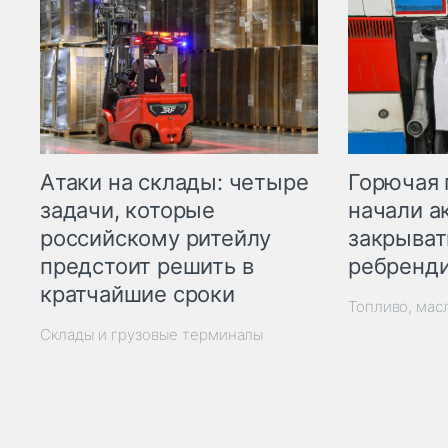
Горючая 
Атаки на склады: четыре
начали а
задачи, которые
закрыват
российскому ритейлу
ребренд
предстоит решить в
кратчайшие сроки
Топливо, мас
Склады и грузовые терминалы