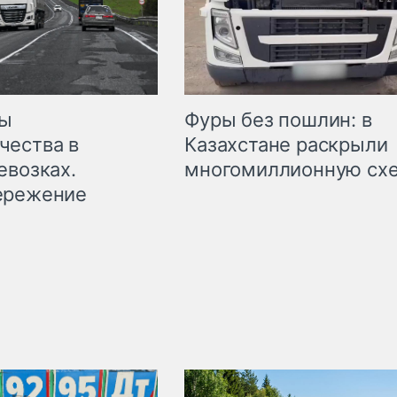
мы
Фуры без пошлин: в
чества в
Казахстане раскрыли
евозках.
многомиллионную сх
ережение