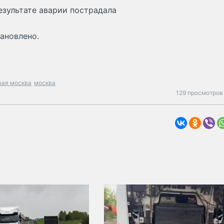
езультате аварии пострадала
ановлено.
вая москва
москва
129 просмотров 