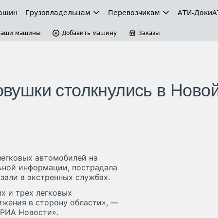
ашин
Грузовладельцам
Перевозчикам
АТИ-Доки
А
Ваши машины
Добавить машину
Заказы
ковушки столкнулись в Ново
 легковых автомобилей на
ьной информации, пострадала
азали в экстренных службах.
х и трех легковых
ижения в сторону области», —
«РИА Новости».