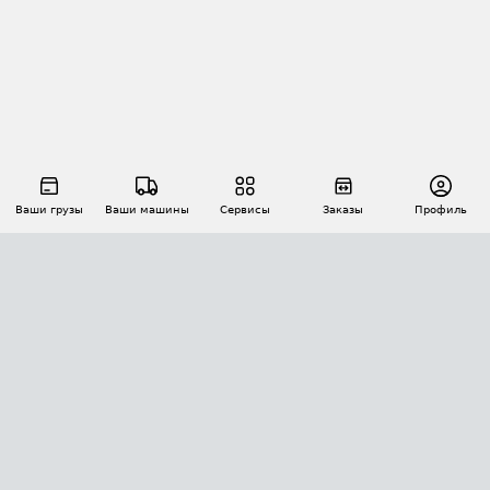
Ваши грузы
Ваши машины
Сервисы
Заказы
Профиль
АВТОМАТИЗАЦИЯ ПЕРЕВОЗОК
Площадки
Заказы
Торги
Тендеры
АТИ-Доки
GPS-мониторинг
АТИ Мессенджер
Цепочки грузов
API ATI.SU
ПОЛЕЗНОЕ