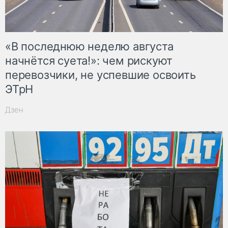
«В последнюю неделю августа
начнётся суета!»: чем рискуют
перевозчики, не успевшие освоить
ЭТрН
Дзен