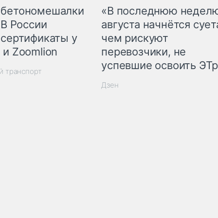
 бетономешалки
«В последнюю недел
 В России
августа начнётся суета
 сертификаты у
чем рискуют
 и Zoomlion
перевозчики, не
успевшие освоить ЭТ
й транспорт
Дзен