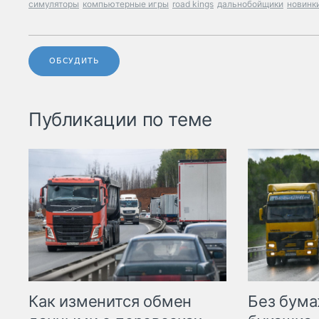
симуляторы
компьютерные игры
road kings
дальнобойщики
новинк
ОБСУДИТЬ
Публикации по теме
Как изменится обмен
Без бума