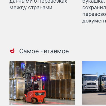
данными о перевозках
букашка.
между странами
сохрани
перевоз
докумен
Самое читаемое