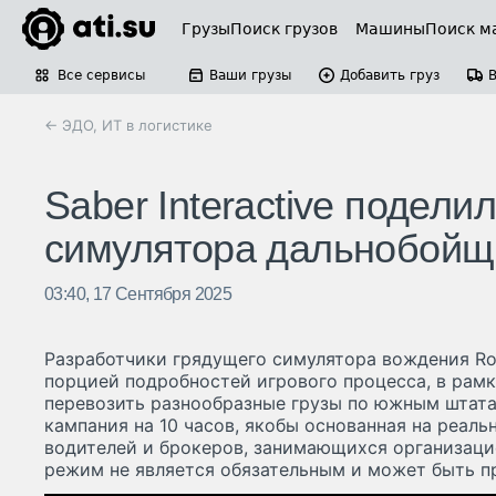
Грузы
Поиск грузов
Машины
Поиск м
Все сервисы
Ваши грузы
Добавить груз
← ЭДО, ИТ в логистике
Saber Interactive подел
симулятора дальнобойщи
03:40, 17 Сентября 2025
Разработчики грядущего симулятора вождения Ro
порцией подробностей игрового процесса, в рамк
перевозить разнообразные грузы по южным штат
кампания на 10 часов, якобы основанная на реал
водителей и брокеров, занимающихся организац
режим не является обязательным и может быть п