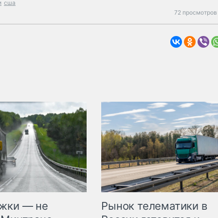
и
сша
72 просмотров 
жки — не
Рынок телематики в