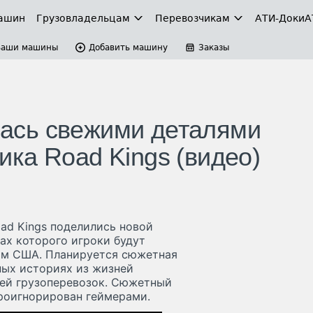
ашин
Грузовладельцам
Перевозчикам
АТИ-Доки
А
Ваши машины
Добавить машину
Заказы
илась свежими деталями
ка Road Kings (видео)
ad Kings поделились новой
ах которого игроки будут
ам США. Планируется сюжетная
ьных историях из жизней
ией грузоперевозок. Сюжетный
роигнорирован геймерами.