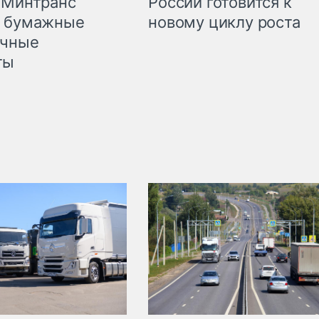
 Минтранс
России готовится к
л бумажные
новому циклу роста
очные
ты