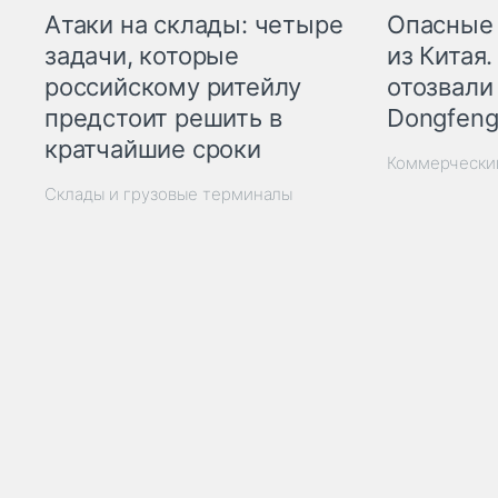
Опасные
Атаки на склады: четыре
из Китая.
задачи, которые
отозвали
российскому ритейлу
Dongfeng
предстоит решить в
кратчайшие сроки
Коммерчески
Склады и грузовые терминалы