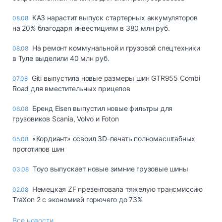
КАЗ нарастит выпуск стартерных аккумуляторов
08.08
на 20% благодаря инвестициям в 380 млн руб.
На ремонт коммунальной и грузовой спецтехники
08.08
в Туле выделили 40 млн руб.
Giti выпустила новые размеры шин GTR955 Combi
07.08
Road для вместительных прицепов
Бренд Eisen выпустил новые фильтры для
06.08
грузовиков Scania, Volvo и Foton
«Кордиант» освоил 3D-печать полномасштабных
05.08
прототипов шин
Toyo выпускает новые зимние грузовые шины
03.08
Немецкая ZF презентовала тяжелую трансмиссию
02.08
TraXon 2 с экономией горючего до 73%
Все новости