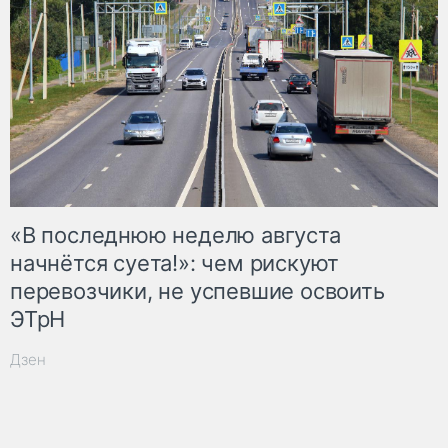
«В последнюю неделю августа
начнётся суета!»: чем рискуют
перевозчики, не успевшие освоить
ЭТрН
Дзен