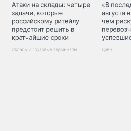
Атаки на склады: четыре
«В посл
задачи, которые
августа н
российскому ритейлу
чем рис
предстоит решить в
перевозч
кратчайшие сроки
успевшие
Склады и грузовые терминалы
Дзен