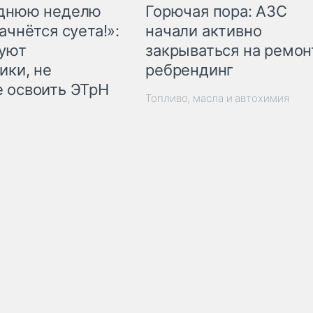
Горючая пора: АЗС
еднюю неделю
начали активно
ачнётся суета!»:
закрываться на ремон
куют
ребрендинг
ики, не
 освоить ЭТрН
Топливо, масла и автохимия