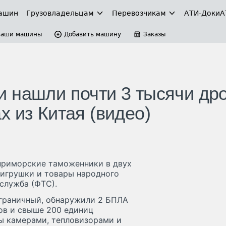
ашин
Грузовладельцам
Перевозчикам
АТИ-Доки
А
Ваши машины
Добавить машину
Заказы
 нашли почти 3 тысячи др
 из Китая (видео)
приморские таможенники в двух
к игрушки и товары народного
служба (ФТС).
ограничный, обнаружили 2 БПЛА
ров и свыше 200 единиц
 камерами, тепловизорами и