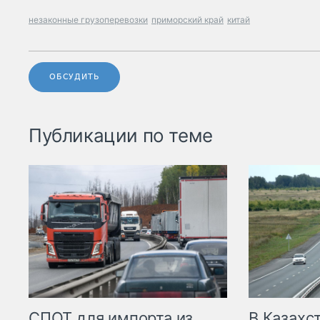
незаконные грузоперевозки
приморский край
китай
ОБСУДИТЬ
Публикации по теме
СПОТ для импорта из
В Казахс