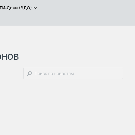
ТИ-Доки (ЭДО)
онов