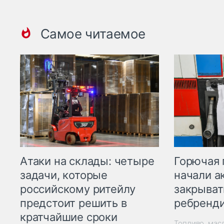
Самое читаемое
Горючая 
Атаки на склады: четыре
начали а
задачи, которые
закрыват
российскому ритейлу
ребренд
предстоит решить в
кратчайшие сроки
Топливо, мас