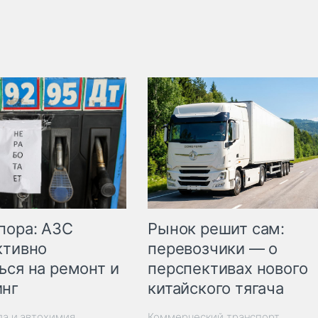
пора: АЗС
Рынок решит сам:
ктивно
перевозчики — о
ься на ремонт и
перспективах нового
инг
китайского тягача
ла и автохимия
Коммерческий транспорт