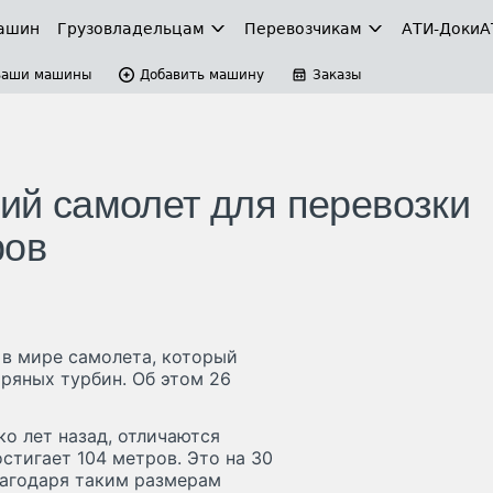
ашин
Грузовладельцам
Перевозчикам
АТИ-Доки
А
Ваши машины
Добавить машину
Заказы
кий самолет для перевозки
ров
 в мире самолета, который
тряных турбин. Об этом 26
о лет назад, отличаются
тигает 104 метров. Это на 30
лагодаря таким размерам