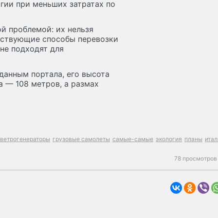
гии при меньших затратах по
й проблемой: их нельзя
ествующие способы перевозки
не подходят для
данным портала, его высота
а — 108 метров, а размах
ветрогенераторы
грузовые самолеты
самые-самые
экология
планы
итал
78 просмотров 