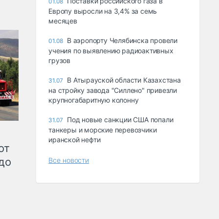
Поставки российского газа в
01.08
Европу выросли на 3,4% за семь
месяцев
В аэропорту Челябинска провели
01.08
учения по выявлению радиоактивных
грузов
В Атырауской области Казахстана
31.07
на стройку завода "Силлено" привезли
крупногабаритную колонну
Под новые санкции США попали
31.07
танкеры и морские перевозчики
иранской нефти
от
до
Все новости