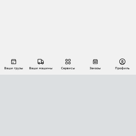
Ваши грузы
Ваши машины
Сервисы
Заказы
Профиль
АВТОМАТИЗАЦИЯ ПЕРЕВОЗОК
Площадки
Заказы
Торги
Тендеры
АТИ-Доки
GPS-мониторинг
АТИ Мессенджер
Цепочки грузов
API ATI.SU