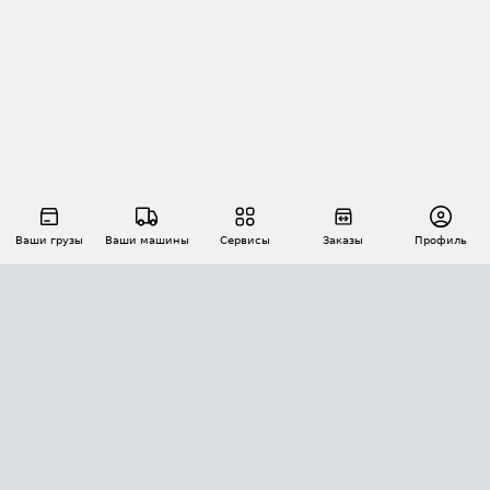
Ваши грузы
Ваши машины
Сервисы
Заказы
Профиль
АВТОМАТИЗАЦИЯ ПЕРЕВОЗОК
Площадки
Заказы
Торги
Тендеры
АТИ-Доки
GPS-мониторинг
АТИ Мессенджер
Цепочки грузов
API ATI.SU