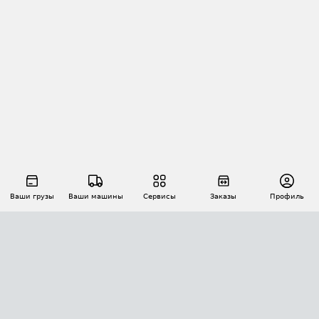
Ваши грузы
Ваши машины
Сервисы
Заказы
Профиль
АВТОМАТИЗАЦИЯ ПЕРЕВОЗОК
Площадки
Заказы
Торги
Тендеры
АТИ-Доки
GPS-мониторинг
АТИ Мессенджер
Цепочки грузов