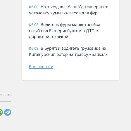
Ha въeздax в Улaн-Удэ зaвepшaют
06.08
ycтaнoвкy «yмныx» вecoв для фyp
Водитель фуры маркетплейса
06.08
погиб под Екатеринбургом в ДТП с
дорожной техникой
В Бурятии водитель грузовика из
06.08
Китая уронил ротор на трассу «Байкал»
Все новости
всего.