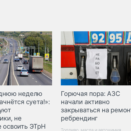
Горючая пора: АЗС
еднюю неделю
начали активно
ачнётся суета!»:
закрываться на ремон
куют
ребрендинг
ики, не
 освоить ЭТрН
Топливо, масла и автохимия