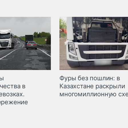
мы
Фуры без пошлин: в
чества в
Казахстане раскрыли
евозках.
многомиллионную сх
ережение