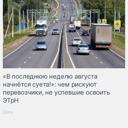
«В последнюю неделю августа
начнётся суета!»: чем рискуют
перевозчики, не успевшие освоить
ЭТрН
Дзен