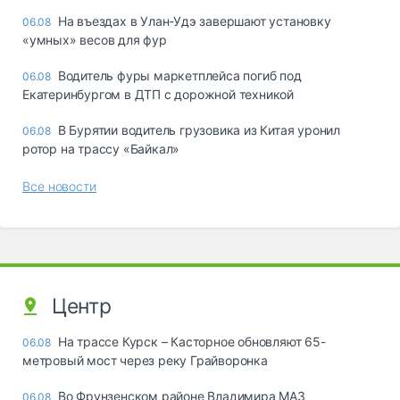
Ha въeздax в Улaн-Удэ зaвepшaют ycтaнoвкy
06.08
«yмныx» вecoв для фyp
Водитель фуры маркетплейса погиб под
06.08
Екатеринбургом в ДТП с дорожной техникой
В Бурятии водитель грузовика из Китая уронил
06.08
ротор на трассу «Байкал»
Все новости
Центр
На трассе Курск – Касторное обновляют 65-
06.08
метровый мост через реку Грайворонка
Во Фрунзенском районе Владимира МАЗ
06.08