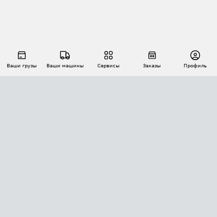
Ваши грузы
Ваши машины
Сервисы
Заказы
Профиль
АВТОМАТИЗАЦИЯ ПЕРЕВОЗОК
Площадки
Заказы
Торги
Тендеры
АТИ-Доки
GPS-мониторинг
АТИ Мессенджер
Цепочки грузов
API ATI.SU
ПОЛЕЗНОЕ
Расчет расстояний
БЕЗОПАСНОСТЬ
Академия ATI.SU