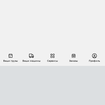
Ваши грузы
Ваши машины
Сервисы
Заказы
Профиль
АВТОМАТИЗАЦИЯ ПЕРЕВОЗОК
Площадки
Заказы
Торги
Тендеры
АТИ-Доки
GPS-мониторинг
АТИ Мессенджер
Цепочки грузов
API ATI.SU