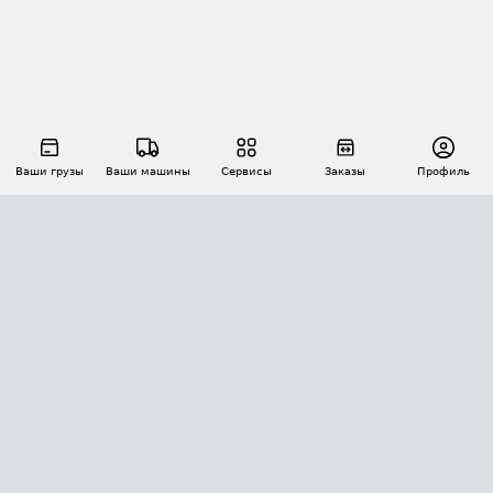
Ваши грузы
Ваши машины
Сервисы
Заказы
Профиль
АВТОМАТИЗАЦИЯ ПЕРЕВОЗОК
Площадки
Заказы
Торги
Тендеры
АТИ-Доки
GPS-мониторинг
АТИ Мессенджер
Цепочки грузов
API ATI.SU
ПОЛЕЗНОЕ
Расчет расстояний
БЕЗОПАСНОСТЬ