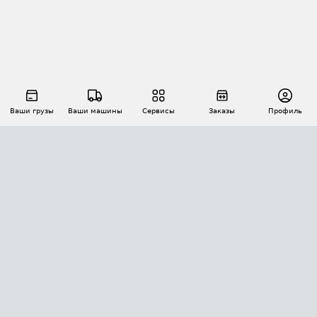
Ваши грузы
Ваши машины
Сервисы
Заказы
Профиль
АВТОМАТИЗАЦИЯ ПЕРЕВОЗОК
Площадки
Заказы
Торги
Тендеры
АТИ-Доки
GPS-мониторинг
АТИ Мессенджер
Цепочки грузов
API ATI.SU
ПОЛЕЗНОЕ
Расчет расстояний
БЕЗОПАСНОСТЬ