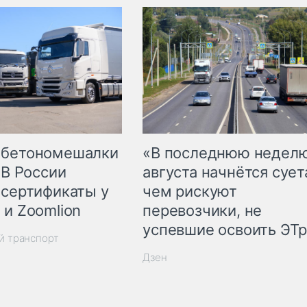
 бетономешалки
«В последнюю недел
 В России
августа начнётся суета
 сертификаты у
чем рискуют
 и Zoomlion
перевозчики, не
успевшие освоить ЭТ
й транспорт
Дзен