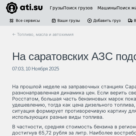
Грузы
Поиск грузов
Машины
Поиск м
Все сервисы
Ваши грузы
Добавить груз
← Топливо, масла и автохимия
На саратовских АЗС под
07:03, 10 Ноября 2025
На прошлой неделе на заправочных станциях Сар
разнонаправленная динамика цен. Если верить с
Росстатом, большая часть бензиновых марок пок
удешевлению, тогда как цена дизельного топлива,
ситуация формирует противоречивую картину для
использующих разные виды топлива.
В частности, средняя стоимость бензина в регионе
достигнув 65,72 рубля за литр. Наиболее востреб