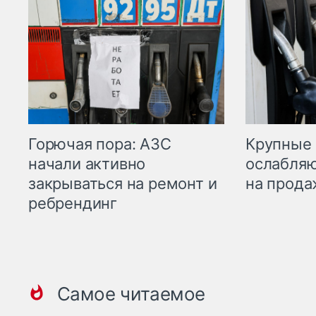
Горючая пора: АЗС
Крупные 
начали активно
ослабляю
закрываться на ремонт и
на прода
ребрендинг
Самое читаемое