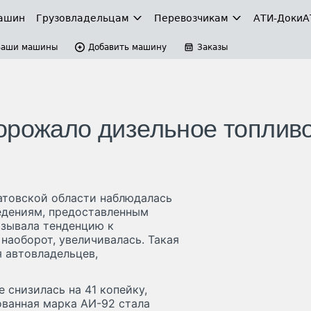
ашин
Грузовладельцам
Перевозчикам
АТИ-Доки
А
Ваши машины
Добавить машину
Заказы
орожало дизельное топлив
атовской области наблюдалась
ведениям, предоставленным
азывала тенденцию к
 наоборот, увеличивалась. Такая
 автовладельцев,
 снизилась на 41 копейку,
ованная марка АИ-92 стала