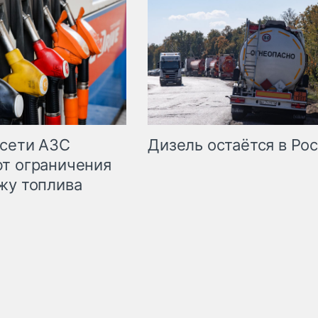
сети АЗС
Дизель остаётся в Ро
т ограничения
жу топлива