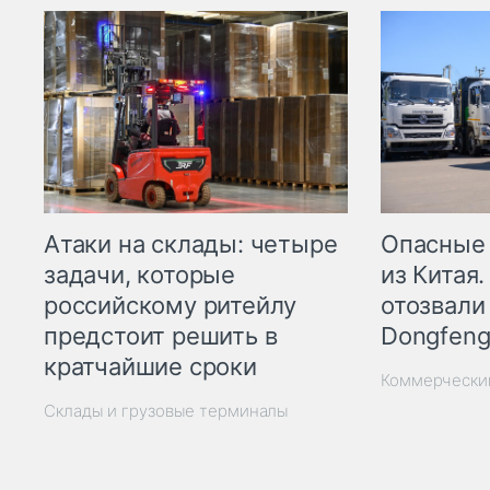
Опасные
Атаки на склады: четыре
из Китая.
задачи, которые
отозвали
российскому ритейлу
Dongfeng
предстоит решить в
кратчайшие сроки
Коммерчески
Склады и грузовые терминалы