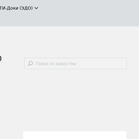
ТИ-Доки (ЭДО)
о