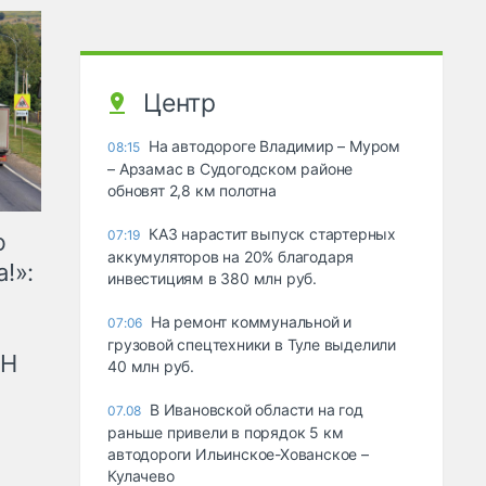
Центр
На автодороге Владимир – Муром
08:15
– Арзамас в Судогодском районе
обновят 2,8 км полотна
КАЗ нарастит выпуск стартерных
07:19
ю
аккумуляторов на 20% благодаря
!»:
инвестициям в 380 млн руб.
На ремонт коммунальной и
07:06
грузовой спецтехники в Туле выделили
рН
40 млн руб.
В Ивановской области на год
07.08
раньше привели в порядок 5 км
автодороги Ильинское-Хованское –
Кулачево