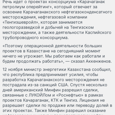
Речь идет о проектах консорциума «Карачаганак
петролиум оперейтинг», который отвечает за
освоение Карачаганакского нефтегазоконденсатного
месторождения, нефтегазовой компании
«Тенгизшевройл», которая занимается
геологоразведкой и добычей на Тенгизском
месторождении, а также деятельности Каспийского
трубопроводного консорциума.
«Поэтому операционной деятельности больших
проектов в Казахстане на сегодняшний момент
ничего не угрожает. Мы работаем как работали и
будем продолжать работать», — сказал Аккенженов.
12 ноября министр энергетики Казахстана сообщил,
что республика предпринимает усилия, чтобы
разработка Карачаганакского месторождения не
пострадала из-за санкций США. Спустя несколько
дней американский Минфин разрешил сделки,
связанные с ЛУКОЙЛом и «Роснефтью» в рамках
проектов Качараганак, КТК и Тенгиз. Лицензия не
разрешает сделки по продаже или переводу долей в
этих проектах. Также Минфин разрешил оказание