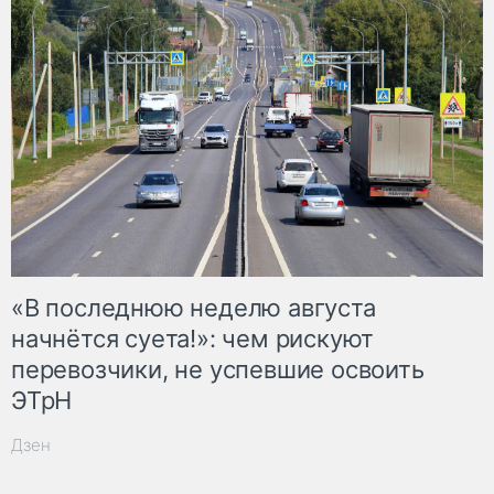
«В последнюю неделю августа
начнётся суета!»: чем рискуют
перевозчики, не успевшие освоить
ЭТрН
Дзен