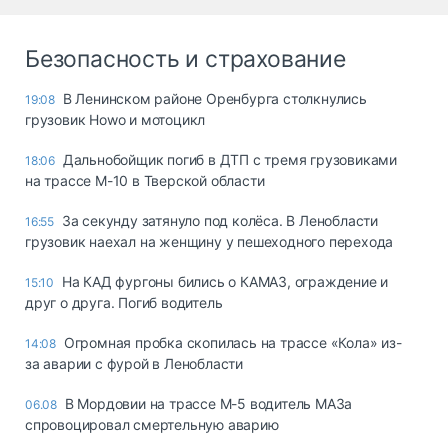
Безопасность и страхование
В Ленинском районе Оренбурга столкнулись
19:08
грузовик Howo и мотоцикл
Дальнобойщик погиб в ДТП с тремя грузовиками
18:06
на трассе М-10 в Тверской области
За секунду затянуло под колёса. В Ленобласти
16:55
грузовик наехал на женщину у пешеходного перехода
На КАД фургоны бились о КАМАЗ, ограждение и
15:10
друг о друга. Погиб водитель
Огромная пробка скопилась на трассе «Кола» из-
14:08
за аварии с фурой в Ленобласти
В Мордовии на трассе М-5 водитель МАЗа
06.08
спровоцировал смертельную аварию