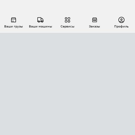
Ваши грузы
Ваши машины
Сервисы
Заказы
Профиль
АВТОМАТИЗАЦИЯ ПЕРЕВОЗОК
Площадки
Заказы
Торги
Тендеры
АТИ-Доки
GPS-мониторинг
АТИ Мессенджер
Цепочки грузов
API ATI.SU
ПОЛЕЗНОЕ
Расчет расстояний
БЕЗОПАСНОСТЬ
Академия ATI.SU
ATI.SU о безопасности
Звезды ATI.SU на вашем сайте
КОНТАКТЫ И ТАРИФЫ
Памятка по проверке контрагентов
Индекс ATI.SU FTL РФ