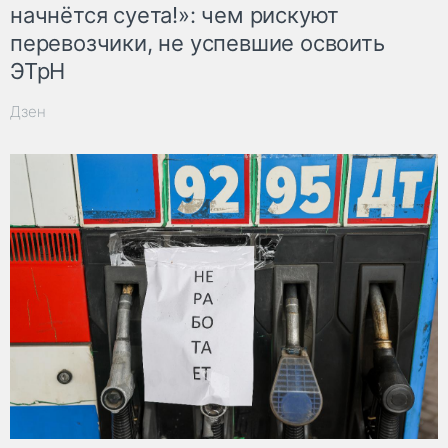
начнётся суета!»: чем рискуют
перевозчики, не успевшие освоить
ЭТрН
Дзен