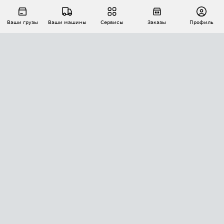
Ваши грузы
Ваши машины
Сервисы
Заказы
Профиль
АВТОМАТИЗАЦИЯ ПЕРЕВОЗОК
Площадки
Заказы
Торги
Тендеры
АТИ-Доки
GPS-мониторинг
АТИ Мессенджер
Цепочки грузов
API ATI.SU
ПОЛЕЗНОЕ
Расчет расстояний
БЕЗОПАСНОСТЬ
Академия ATI.SU
ATI.SU о безопасности
Звезды ATI.SU на вашем сайте
КОНТАКТЫ И ТАРИФЫ
Памятка по проверке контрагентов
Индекс ATI.SU FTL РФ
О системе ATI.SU
Светофор+
Средние ставки
ИНФОРМАЦИЯ
Контактная информация
Страхование