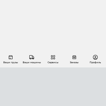
Ваши грузы
Ваши машины
Сервисы
Заказы
Профиль
АВТОМАТИЗАЦИЯ ПЕРЕВОЗОК
Площадки
Заказы
Торги
Тендеры
АТИ-Доки
GPS-мониторинг
АТИ Мессенджер
Цепочки грузов