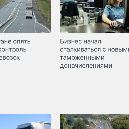
Бизнес начал
тане опять
сталкиваться с новым
контроль
таможенными
евозок
доначислениями