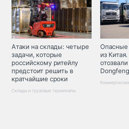
Опасные
Атаки на склады: четыре
из Китая.
задачи, которые
отозвали
российскому ритейлу
Dongfeng
предстоит решить в
кратчайшие сроки
Коммерчески
Склады и грузовые терминалы