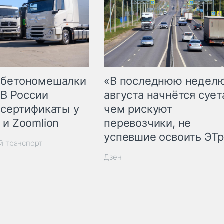
 бетономешалки
«В последнюю недел
 В России
августа начнётся суета
 сертификаты у
чем рискуют
 и Zoomlion
перевозчики, не
успевшие освоить ЭТ
й транспорт
Дзен