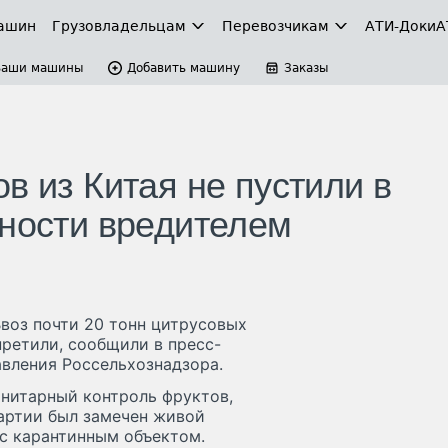
ашин
Грузовладельцам
Перевозчикам
АТИ-Доки
А
Ваши машины
Добавить машину
Заказы
в из Китая не пустили в
нности вредителем
Ввоз почти 20 тонн цитрусовых
ретили, сообщили в пресс-
вления Россельхознадзора.
нитарный контроль фруктов,
партии был замечен живой
с карантинным объектом.