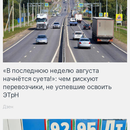
«В последнюю неделю августа
начнётся суета!»: чем рискуют
перевозчики, не успевшие освоить
ЭТрН
Дзен