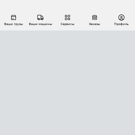
Ваши грузы
Ваши машины
Сервисы
Заказы
Профиль
АВТОМАТИЗАЦИЯ ПЕРЕВОЗОК
Площадки
Заказы
Торги
Тендеры
АТИ-Доки
GPS-мониторинг
АТИ Мессенджер
Цепочки грузов
API ATI.SU
ПОЛЕЗНОЕ
Расчет расстояний
БЕЗОПАСНОСТЬ
Академия ATI.SU
ATI.SU о безопасности
Звезды ATI.SU на вашем сайте
КОНТАКТЫ И ТАРИФЫ
Памятка по проверке контрагентов
Индекс ATI.SU FTL РФ
О системе ATI.SU