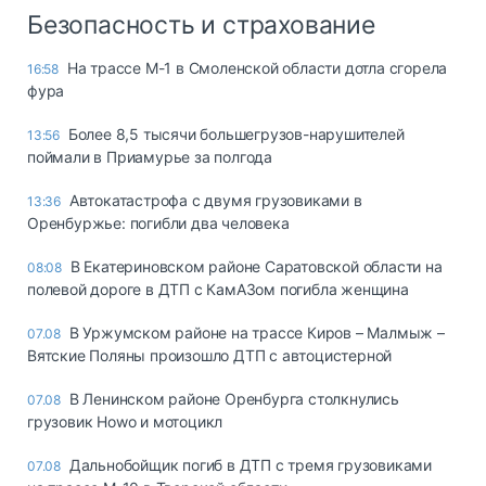
Безопасность и страхование
На трассе М-1 в Смоленской области дотла сгорела
16:58
фура
Более 8,5 тысячи большегрузов-нарушителей
13:56
поймали в Приамурье за полгода
Автокатастрофа с двумя грузовиками в
13:36
Оренбуржье: погибли два человека
В Екатериновском районе Саратовской области на
08:08
полевой дороге в ДТП с КамАЗом погибла женщина
В Уржумском районе на трассе Киров – Малмыж –
07.08
Вятские Поляны произошло ДТП с автоцистерной
В Ленинском районе Оренбурга столкнулись
07.08
грузовик Howo и мотоцикл
Дальнобойщик погиб в ДТП с тремя грузовиками
07.08