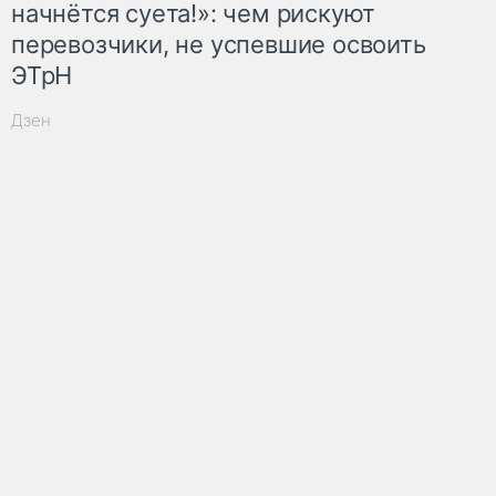
начнётся суета!»: чем рискуют
перевозчики, не успевшие освоить
ЭТрН
Дзен