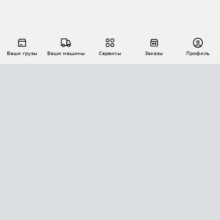
Ваши грузы
Ваши машины
Сервисы
Заказы
Профиль
АВТОМАТИЗАЦИЯ ПЕРЕВОЗОК
Площадки
Заказы
Торги
Тендеры
АТИ-Доки
GPS-мониторинг
АТИ Мессенджер
Цепочки грузов
API ATI.SU
ПОЛЕЗНОЕ
Расчет расстояний
БЕЗОПАСНОСТЬ
Академия ATI.SU
ATI.SU о безопасности
Звезды ATI.SU на вашем сайте
КОНТАКТЫ И ТАРИФЫ