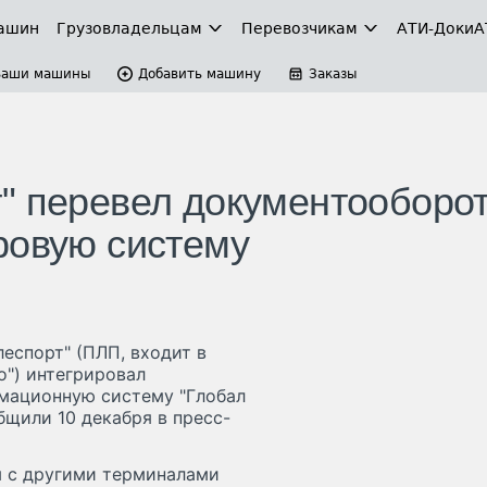
ашин
Грузовладельцам
Перевозчикам
АТИ-Доки
А
Ваши машины
Добавить машину
Заказы
" перевел документооборот
ровую систему
спорт" (ПЛП, входит в
о") интегрировал
мационную систему "Глобал
общили 10 декабря в пресс-
 с другими терминалами