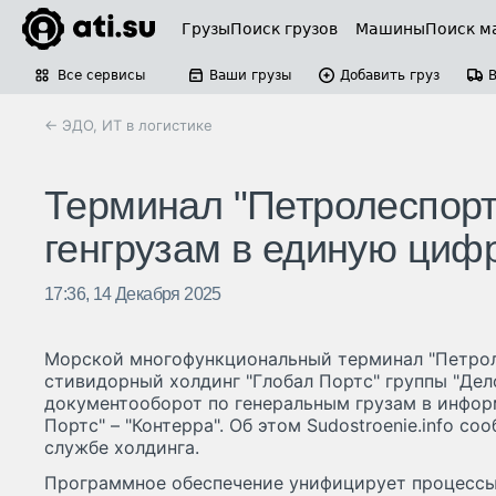
Грузы
Поиск грузов
Машины
Поиск м
Все сервисы
Ваши грузы
Добавить груз
← ЭДО, ИТ в логистике
Терминал "Петролеспорт
генгрузам в единую циф
17:36, 14 Декабря 2025
Морской многофункциональный терминал "Петроле
стивидорный холдинг "Глобал Портс" группы "Дел
документооборот по генеральным грузам в инфор
Портс" – "Контерра". Об этом Sudostroenie.info со
службе холдинга.
Программное обеспечение унифицирует процессы