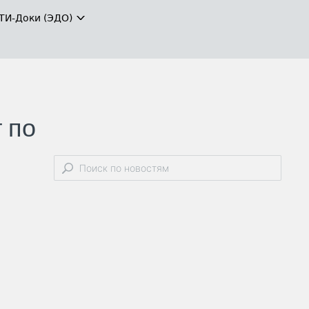
ТИ-Доки (ЭДО)
 по