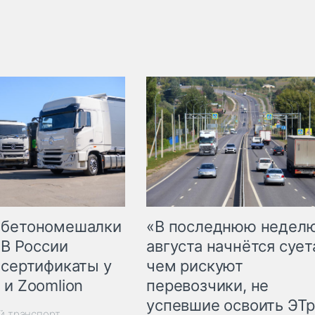
 бетономешалки
«В последнюю недел
 В России
августа начнётся суета
 сертификаты у
чем рискуют
 и Zoomlion
перевозчики, не
успевшие освоить ЭТ
й транспорт