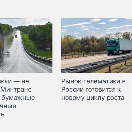
жки — не
Рынок телематики в
 Минтранс
России готовится к
л бумажные
новому циклу роста
очные
ты