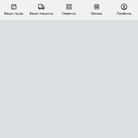
Ваши грузы
Ваши машины
Сервисы
Заказы
Профиль
АВТОМАТИЗАЦИЯ ПЕРЕВОЗОК
Площадки
Заказы
Торги
Тендеры
АТИ-Доки
GPS-мониторинг
АТИ Мессенджер
Цепочки грузов
API ATI.SU
ПОЛЕЗНОЕ
Расчет расстояний
БЕЗОПАСНОСТЬ
Академия ATI.SU
ATI.SU о безопасности
Звезды ATI.SU на вашем сайте
КОНТАКТЫ И ТАРИФЫ
Памятка по проверке контрагентов
Индекс ATI.SU FTL РФ
О системе ATI.SU
Светофор+
Средние ставки
ИНФОРМАЦИЯ
Контактная информация
Страхование