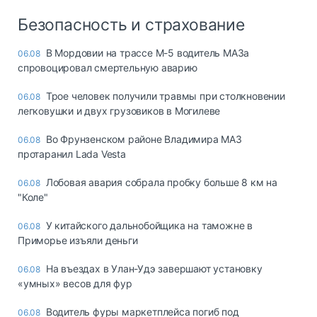
Безопасность и страхование
В Мордовии на трассе М-5 водитель МАЗа
06.08
спровоцировал смертельную аварию
Трое человек получили травмы при столкновении
06.08
легковушки и двух грузовиков в Могилеве
Во Фрунзенском районе Владимира МАЗ
06.08
протаранил Lada Vesta
Лобовая авария собрала пробку больше 8 км на
06.08
"Коле"
У китайского дальнобойщика на таможне в
06.08
Приморье изъяли деньги
Ha въeздax в Улaн-Удэ зaвepшaют ycтaнoвкy
06.08
«yмныx» вecoв для фyp
Водитель фуры маркетплейса погиб под
06.08